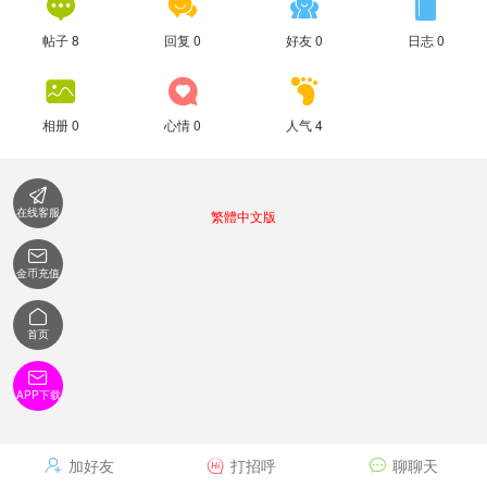




帖子 8
回复 0
好友 0
日志 0



相册 0
心情 0
人气 4

在线客服
繁體中文版

金币充值

首页

APP下载
加好友
打招呼
聊聊天


