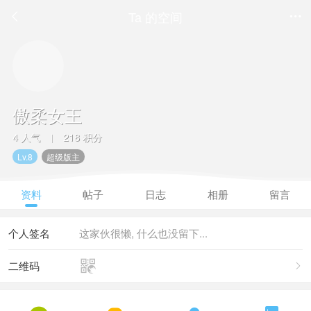
Ta 的空间


傲柔女王
4 人气
218 积分
|
Lv.8
超级版主
资料
帖子
日志
相册
留言
个人签名
这家伙很懒, 什么也没留下...

二维码
