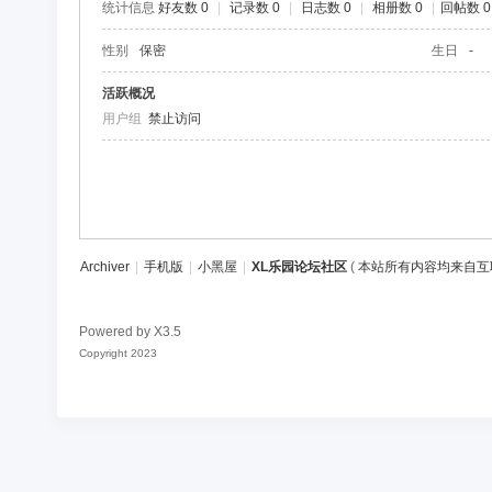
统计信息
好友数 0
|
记录数 0
|
日志数 0
|
相册数 0
|
回帖数 0
区
性别
保密
生日
-
活跃概况
用户组
禁止访问
Archiver
|
手机版
|
小黑屋
|
XL乐园论坛社区
(
本站所有内容均来自互
Powered by
X3.5
Copyright 2023