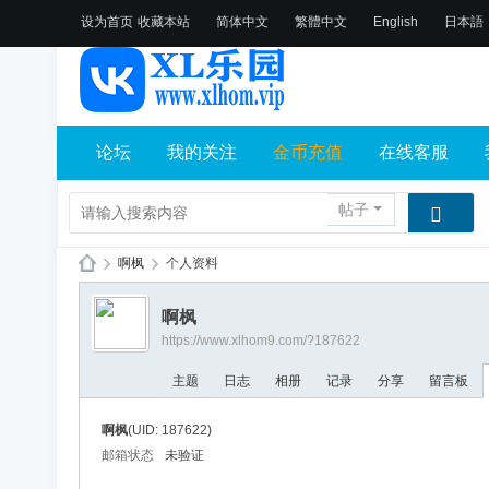
设为首页
收藏本站
简体中文
繁體中文
English
日本語
论坛
我的关注
金币充值
在线客服
帖子
›
啊枫
›
个人资料
X
啊枫
L
https://www.xlhom9.com/?187622
乐
主题
日志
相册
记录
分享
留言板
园
论
啊枫
(UID: 187622)
坛
邮箱状态
未验证
社