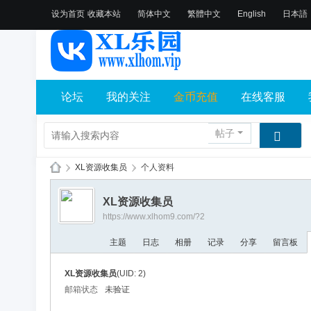
设为首页
收藏本站
简体中文
繁體中文
English
日本語
论坛
我的关注
金币充值
在线客服
帖子
›
XL资源收集员
›
个人资料
X
XL资源收集员
L
https://www.xlhom9.com/?2
乐
主题
日志
相册
记录
分享
留言板
园
论
XL资源收集员
(UID: 2)
坛
邮箱状态
未验证
社