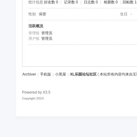
统计信息
好友数 0
|
记录数 0
|
日志数 0
|
相册数 0
|
回帖数 1
区
性别
保密
生日
-
活跃概况
管理组
管理员
用户组
管理员
Archiver
|
手机版
|
小黑屋
|
XL乐园论坛社区
(
本站所有内容均来自互
Powered by
X3.5
Copyright 2023