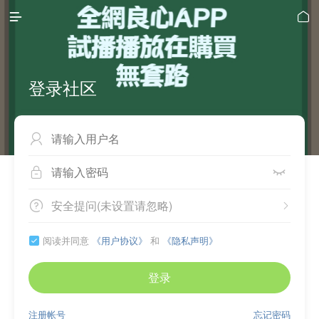


登录社区



安全提问(未设置请忽略)


阅读并同意
《用户协议》
和
《隐私声明》

登录
注册帐号
忘记密码