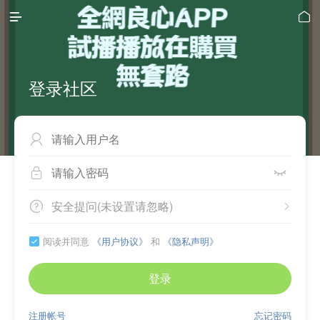


登录社区



安全提问(未设置请忽略)


阅读并同意
《用户协议》
和
《隐私声明》

登录
注册帐号
忘记密码