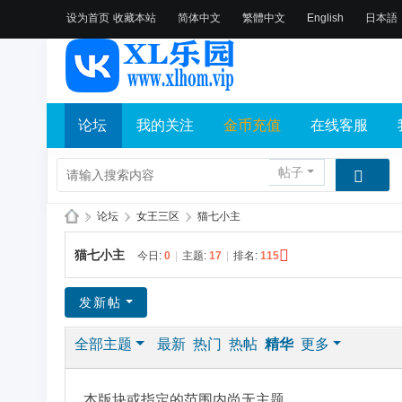
设为首页
收藏本站
简体中文
繁體中文
English
日本語
论坛
我的关注
金币充值
在线客服
帖子
»
论坛
›
女王三区
›
猫七小主
X
猫七小主
今日:
0
|
主题:
17
|
排名:
115
L
乐
发新帖
园
全部主题
最新
热门
热帖
精华
更多
论
坛
社
本版块或指定的范围内尚无主题