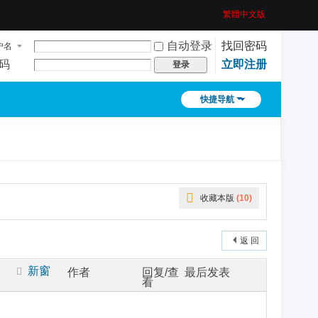
繁體中文版
自动登录
找回密码
户名
码
立即注册
登录
快捷导航
收藏本版
(
10
)
返 回
新窗
作者
回复/查
最后发表
看