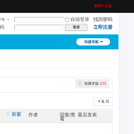
繁體中文版
自动登录
找回密码
户名
码
立即注册
登录
快捷导航
收藏本版
(
16
)
返 回
新窗
作者
回复/查
最后发表
看