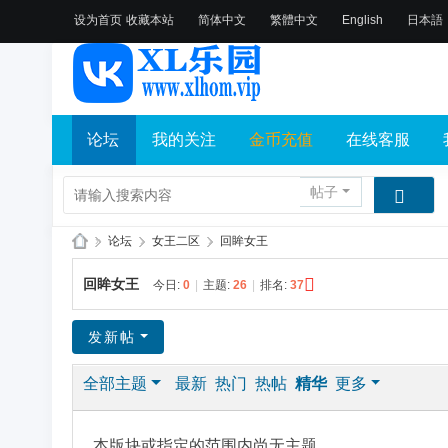
设为首页
收藏本站
简体中文
繁體中文
English
日本語
论坛
我的关注
金币充值
在线客服
帖子
»
论坛
›
女王二区
›
回眸女王
X
回眸女王
今日:
0
|
主题:
26
|
排名:
37
L
乐
发新帖
园
全部主题
最新
热门
热帖
精华
更多
论
坛
社
本版块或指定的范围内尚无主题