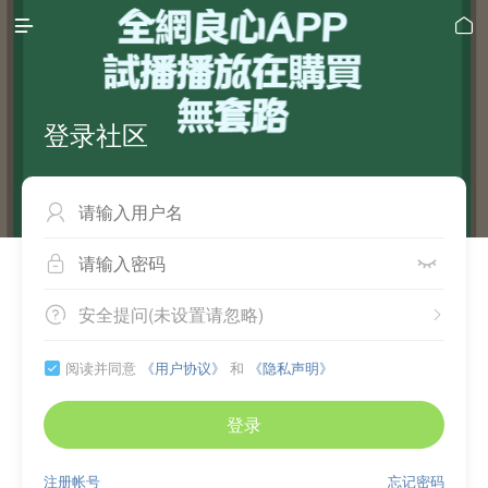


登录社区



安全提问(未设置请忽略)


阅读并同意
《用户协议》
和
《隐私声明》

登录
注册帐号
忘记密码