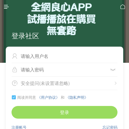


登录社区



安全提问(未设置请忽略)


阅读并同意
《用户协议》
和
《隐私声明》

登录
注册帐号
忘记密码