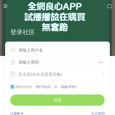


登录社区



安全提问(未设置请忽略)


阅读并同意
《用户协议》
和
《隐私声明》

登录
注册帐号
忘记密码