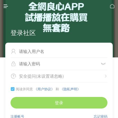


登录社区



安全提问(未设置请忽略)


阅读并同意
《用户协议》
和
《隐私声明》

登录
注册帐号
忘记密码