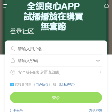


登录社区



安全提问(未设置请忽略)


阅读并同意
《用户协议》
和
《隐私声明》

登录
注册帐号
忘记密码