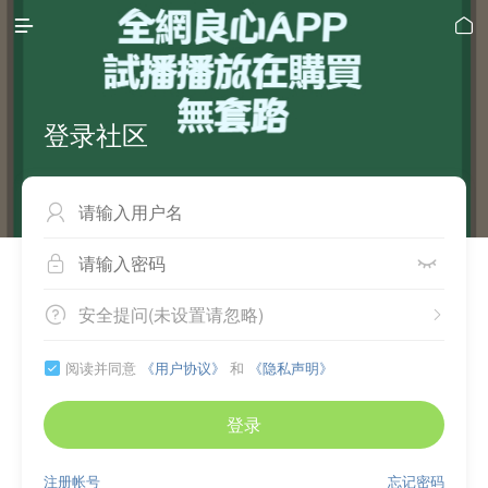


登录社区



安全提问(未设置请忽略)


阅读并同意
《用户协议》
和
《隐私声明》

登录
注册帐号
忘记密码