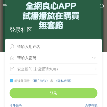


登录社区



安全提问(未设置请忽略)


阅读并同意
《用户协议》
和
《隐私声明》

登录
注册帐号
忘记密码