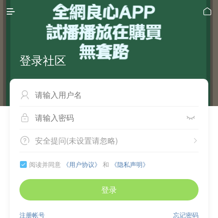


登录社区



安全提问(未设置请忽略)


阅读并同意
《用户协议》
和
《隐私声明》

登录
注册帐号
忘记密码