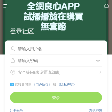


登录社区



安全提问(未设置请忽略)


阅读并同意
《用户协议》
和
《隐私声明》

登录
注册帐号
忘记密码