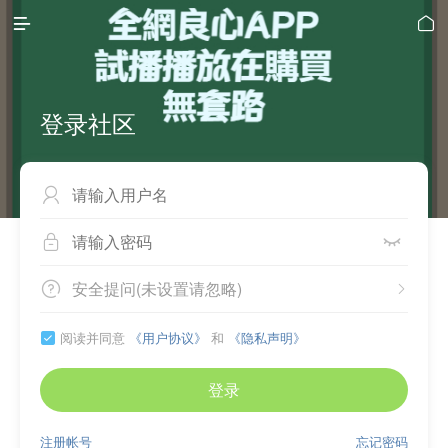


登录社区



安全提问(未设置请忽略)


阅读并同意
《用户协议》
和
《隐私声明》

登录
注册帐号
忘记密码