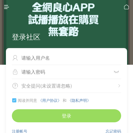


登录社区



安全提问(未设置请忽略)


阅读并同意
《用户协议》
和
《隐私声明》

登录
注册帐号
忘记密码