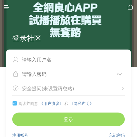


登录社区



安全提问(未设置请忽略)


阅读并同意
《用户协议》
和
《隐私声明》

登录
注册帐号
忘记密码