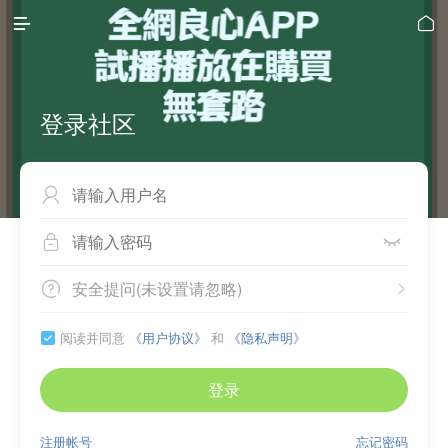


登录社区



安全提问(未设置请忽略)


阅读并同意
《用户协议》
和
《隐私声明》

登录
注册帐号
忘记密码