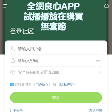


登录社区



安全提问(未设置请忽略)


阅读并同意
《用户协议》
和
《隐私声明》

登录
注册帐号
忘记密码