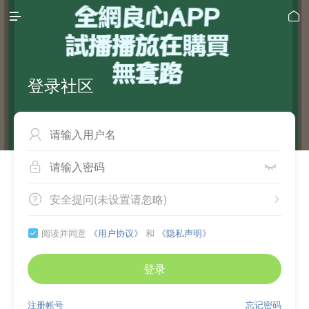


登录社区



安全提问(未设置请忽略)


阅读并同意
《用户协议》
和
《隐私声明》

登录
注册帐号
忘记密码