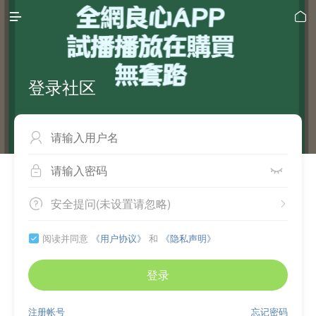


登录社区



安全提问(未设置请忽略)


阅读并同意
《用户协议》
和
《隐私声明》

登录
注册帐号
忘记密码