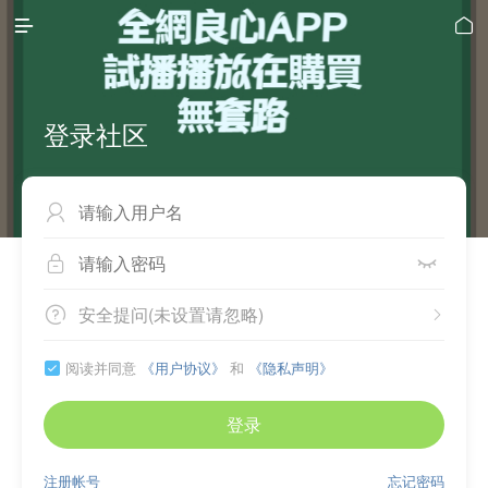


登录社区



安全提问(未设置请忽略)


阅读并同意
《用户协议》
和
《隐私声明》

登录
注册帐号
忘记密码