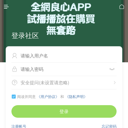


登录社区



安全提问(未设置请忽略)


阅读并同意
《用户协议》
和
《隐私声明》

登录
注册帐号
忘记密码