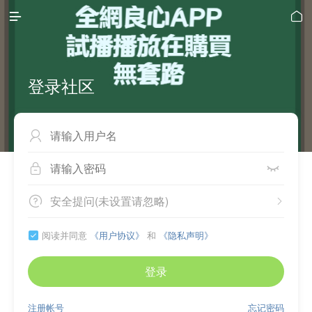


登录社区



安全提问(未设置请忽略)


阅读并同意
《用户协议》
和
《隐私声明》

登录
注册帐号
忘记密码