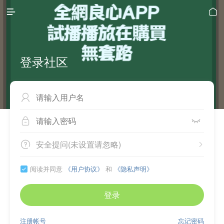


登录社区



安全提问(未设置请忽略)


阅读并同意
《用户协议》
和
《隐私声明》

登录
注册帐号
忘记密码