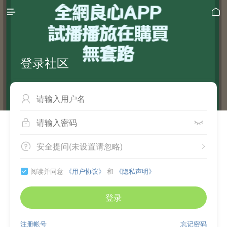


登录社区



安全提问(未设置请忽略)


阅读并同意
《用户协议》
和
《隐私声明》

登录
注册帐号
忘记密码