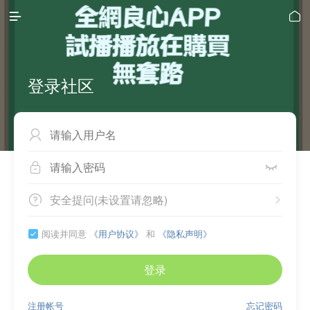


登录社区



安全提问(未设置请忽略)


阅读并同意
《用户协议》
和
《隐私声明》

登录
注册帐号
忘记密码