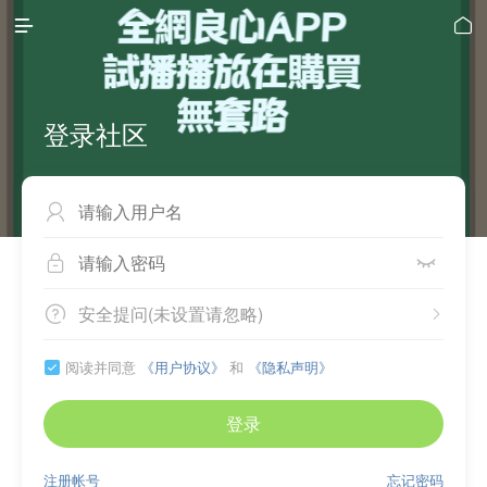


登录社区



安全提问(未设置请忽略)


阅读并同意
《用户协议》
和
《隐私声明》

登录
注册帐号
忘记密码