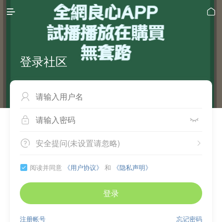


登录社区



安全提问(未设置请忽略)


阅读并同意
《用户协议》
和
《隐私声明》

登录
注册帐号
忘记密码