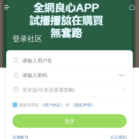


登录社区



安全提问(未设置请忽略)


阅读并同意
《用户协议》
和
《隐私声明》

登录
注册帐号
忘记密码