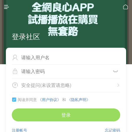


登录社区



安全提问(未设置请忽略)


阅读并同意
《用户协议》
和
《隐私声明》

登录
注册帐号
忘记密码