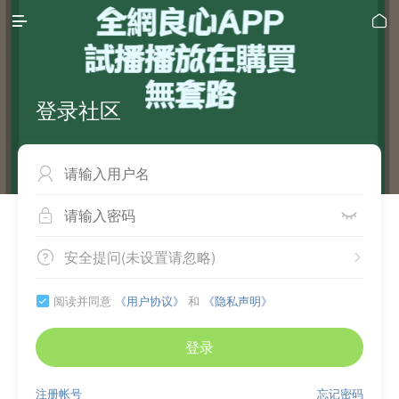


登录社区



安全提问(未设置请忽略)


阅读并同意
《用户协议》
和
《隐私声明》

登录
注册帐号
忘记密码