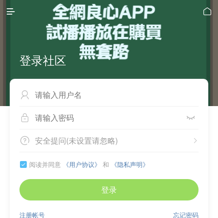


登录社区



安全提问(未设置请忽略)


阅读并同意
《用户协议》
和
《隐私声明》

登录
注册帐号
忘记密码