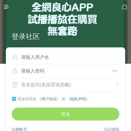


登录社区



安全提问(未设置请忽略)


阅读并同意
《用户协议》
和
《隐私声明》

登录
注册帐号
忘记密码