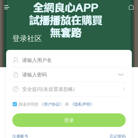


登录社区



安全提问(未设置请忽略)


阅读并同意
《用户协议》
和
《隐私声明》

登录
注册帐号
忘记密码