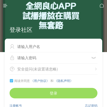


登录社区



安全提问(未设置请忽略)


阅读并同意
《用户协议》
和
《隐私声明》

登录
注册帐号
忘记密码