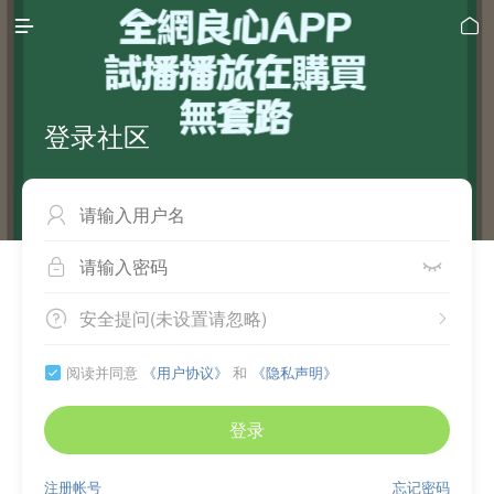


登录社区



安全提问(未设置请忽略)


阅读并同意
《用户协议》
和
《隐私声明》

登录
注册帐号
忘记密码