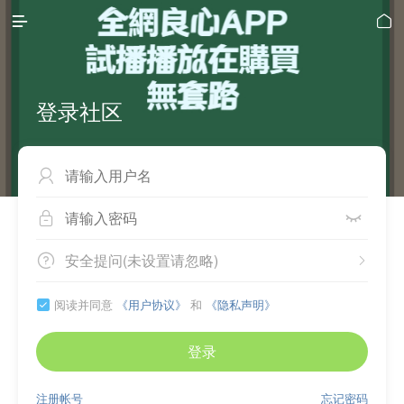


登录社区



安全提问(未设置请忽略)


阅读并同意
《用户协议》
和
《隐私声明》

登录
注册帐号
忘记密码