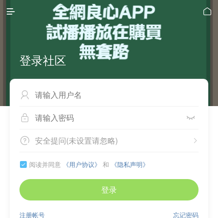


登录社区



安全提问(未设置请忽略)


阅读并同意
《用户协议》
和
《隐私声明》

登录
注册帐号
忘记密码