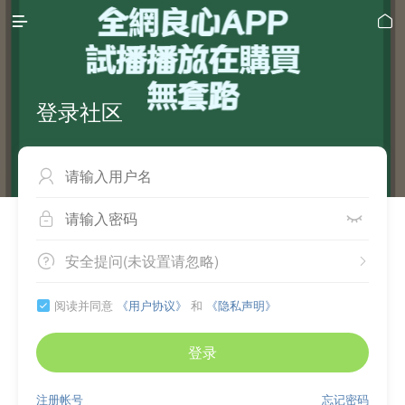


登录社区



安全提问(未设置请忽略)


阅读并同意
《用户协议》
和
《隐私声明》

登录
注册帐号
忘记密码