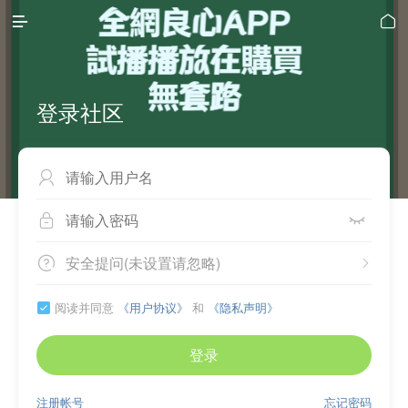


登录社区



安全提问(未设置请忽略)


阅读并同意
《用户协议》
和
《隐私声明》

登录
注册帐号
忘记密码