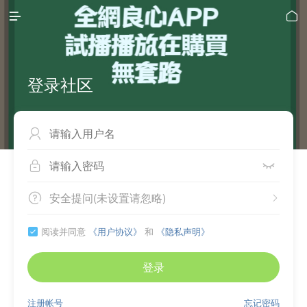


登录社区



安全提问(未设置请忽略)


阅读并同意
《用户协议》
和
《隐私声明》

登录
注册帐号
忘记密码