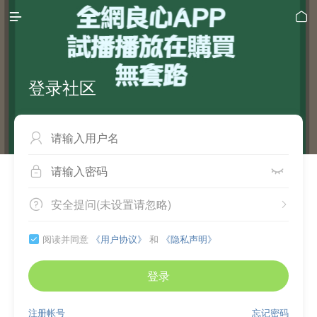


登录社区



安全提问(未设置请忽略)


阅读并同意
《用户协议》
和
《隐私声明》

登录
注册帐号
忘记密码