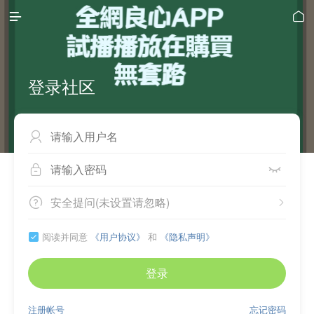


登录社区



安全提问(未设置请忽略)


阅读并同意
《用户协议》
和
《隐私声明》

登录
注册帐号
忘记密码