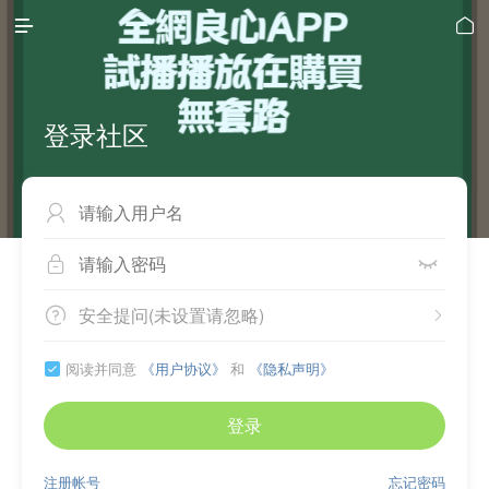


登录社区



安全提问(未设置请忽略)


阅读并同意
《用户协议》
和
《隐私声明》

登录
注册帐号
忘记密码