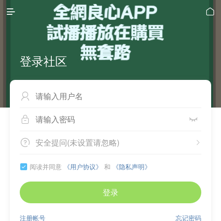


登录社区



安全提问(未设置请忽略)


阅读并同意
《用户协议》
和
《隐私声明》

登录
注册帐号
忘记密码