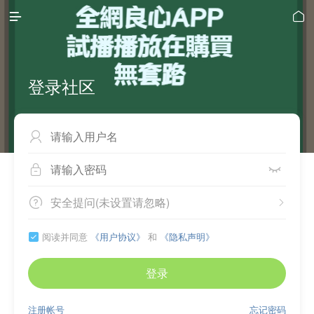


登录社区



安全提问(未设置请忽略)


阅读并同意
《用户协议》
和
《隐私声明》

登录
注册帐号
忘记密码