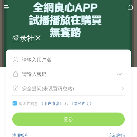


登录社区



安全提问(未设置请忽略)


阅读并同意
《用户协议》
和
《隐私声明》

登录
注册帐号
忘记密码